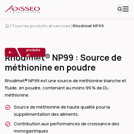
Tous les produits et services
Rhodimet NP99
Tous les
produits
Rhodimet® NP99 : Source de
et
services
méthionine en poudre
Rhodimet® NP99 est une source de méthionine blanche et
fluide, en poudre, contenant au moins 99 % de DL-
méthionine.
Source de méthionine de haute qualité pour la
supplémentation des aliments.
Contribution aux performances de croissance des
monogastriques