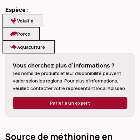
Espèce :
Volaille
Porcs
dIn
Aquaculture
Vous cherchez plus d'informations ?
Les noms de produits et leur disponibilité peuvent 
varier selon les régions. Pour plus d’informations, 
veuillez contacter votre représentant local Adisseo.
Parler à un expert
Source de méthionine en