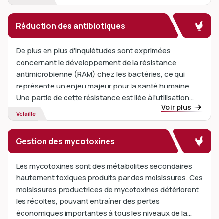
des vagues de chaleur, ce problème devient de plus
en plus critique.
Réduction des antibiotiques
De plus en plus d'inquiétudes sont exprimées
concernant le développement de la résistance
antimicrobienne (RAM) chez les bactéries, ce qui
représente un enjeu majeur pour la santé humaine.
Une partie de cette résistance est liée à l'utilisation
Voir plus
des antibiotiques chez les animaux d'élevage.
Volaille
Gestion des mycotoxines
Les mycotoxines sont des métabolites secondaires
hautement toxiques produits par des moisissures. Ces
moisissures productrices de mycotoxines détériorent
les récoltes, pouvant entraîner des pertes
économiques importantes à tous les niveaux de la