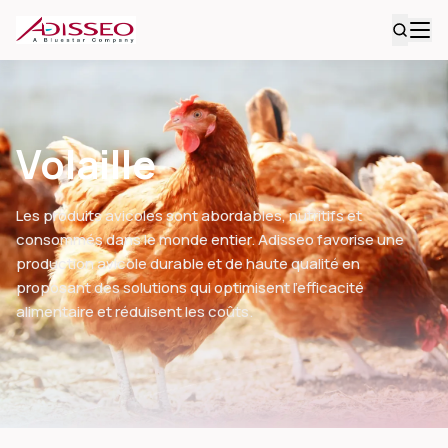
Volaille
Les produits avicoles sont abordables, nutritifs et
consommés dans le monde entier. Adisseo favorise une
production avicole durable et de haute qualité en
proposant des solutions qui optimisent l’efficacité
alimentaire et réduisent les coûts.