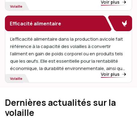
Voir plus
production alimentaire et de l'alimentation animale.
Volaille
Efficacité alimentaire
L’efficacité alimentaire dans la production avicole fait
référence à la capacité des volailles à convertir
l’aliment en gain de poids corporel ou en produits tels
que les œufs. Elle est essentielle pour la rentabilité
économique, la durabilité environnementale, ainsi que
Voir plus
pour la santé et le bien-être animal.
Volaille
Dernières actualités sur la
volaille