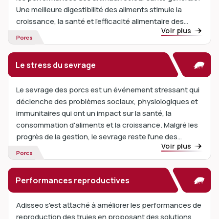
Une meilleure digestibilité des aliments stimule la
croissance, la santé et l'efficacité alimentaire des
Voir plus
porcs. Les facteurs antinutritionnels réduisent
Porcs
l'absorption des nutriments...
Le stress du sevrage
Le sevrage des porcs est un événement stressant qui
déclenche des problèmes sociaux, physiologiques et
immunitaires qui ont un impact sur la santé, la
consommation d'aliments et la croissance. Malgré les
progrès de la gestion, le sevrage reste l'une des
Voir plus
périodes les plus stressantes de la vie d'un porc....
Porcs
Performances reproductives
Adisseo s'est attaché à améliorer les performances de
reproduction des truies en proposant des solutions