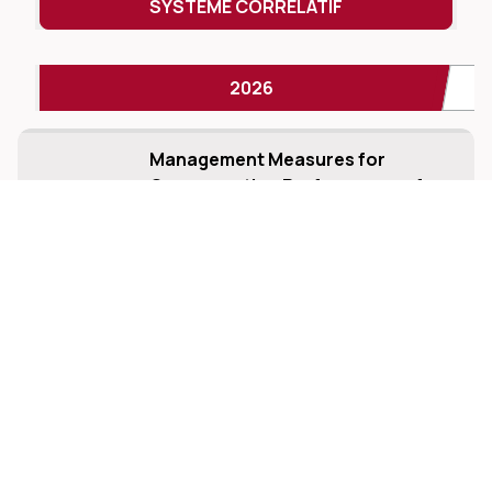
SYSTÈME CORRÉLATIF
2026
Management Measures for
Compensation Performance of
30.04.2026
Directors and Senior
Management Team
Télécharger