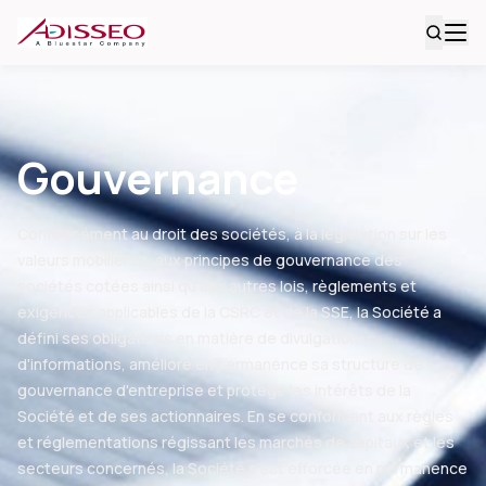
Gouvernance
Conformément au droit des sociétés, à la législation sur les
valeurs mobilières, aux principes de gouvernance des
sociétés cotées ainsi qu'aux autres lois, règlements et
exigences applicables de la CSRC et de la SSE, la Société a
défini ses obligations en matière de divulgation
d'informations, amélioré en permanence sa structure de
gouvernance d'entreprise et protégé les intérêts de la
Société et de ses actionnaires. En se conformant aux règles
et réglementations régissant les marchés de capitaux et les
secteurs concernés, la Société s'est efforcée en permanence