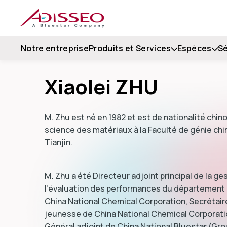
Notre entreprise
Produits et Services
Espèces
Sé
Xiaolei ZHU
M. Zhu est né en 1982 et est de nationalité chino
science des matériaux à la Faculté de génie chi
Tianjin.
M. Zhu a été Directeur adjoint principal de la g
l'évaluation des performances du département
China National Chemical Corporation, Secrétaire
jeunesse de China National Chemical Corporatio
Général adjoint de China National Bluestar (Group