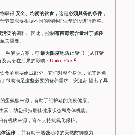
物获得
安全、均衡的饮食，
这是
必须具备的
条件
，
，营养需求要根据不同的物种和生理阶段进行调整。
素污染的
饲料。因此，控制
霉菌毒素含量
对于
减轻
至关重要。
了一种解决方案，可
最大限度地防止
猪只（从仔猪
染
及其潜在后果的影响：
Unike Plus®
。
饮食的重要组成部分。它们对整个身体，尤其是免
为了帮助满足这些必要的营养需求，安迪苏 提出了具
靠的蛋氨酸来源，有助于维护猪的免疫健康。
生素，助您保持最佳健康状态和身体机能。
的有机硒来源，旨在支持抗氧化保护。
整体运作
，并有助于增强动物的天然防御能力。