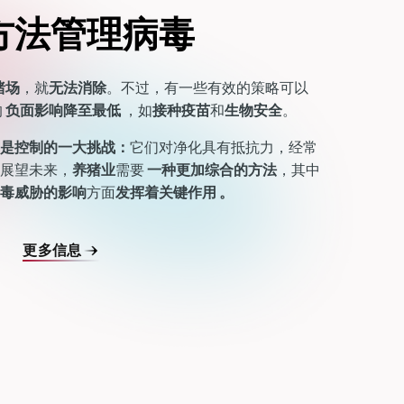
方法管理病毒
猪场
，就
无法消除
。不过，有一些有效的策略可以
的
负面影响降至最低
，如
接种疫苗
和
生物安全
。
是控制的一大挑战：
它们对净化具有抵抗力，经常
展望未来，
养猪业
需要
一种更加综合的方法
，其中
毒威胁的影响
方面
发挥着关键作用
。
更多信息