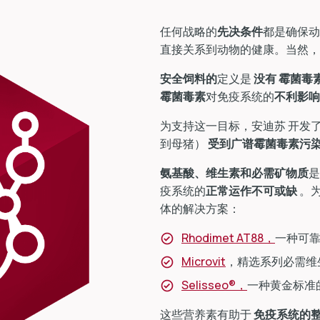
任何战略的
先决条件
都是确保动
直接关系到动物的健康。当然
安全饲料的
定义是
没有
霉菌毒
霉菌毒素
对免疫系统的
不利影响
为支持这一目标，安迪苏 开发
到母猪）
受到广谱霉菌毒素污
氨基酸、维生素和必需矿物质
是
疫系统的
正常运作不可或缺
。
体的解决方案：
Rhodimet AT88，
一种可
Microvit
，精选系列必需维
Selisseo®，
一种黄金标准
这些营养素有助于
免疫系统的