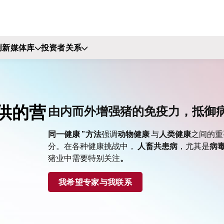
创新
媒体库
投资者关系
供的营
由内而外增强猪的免疫力，抵御
同一健康 "方法
强调
动物健康
与
人类健康
之间的重
分。在各种健康挑战中，
人畜共患病
，尤其是
病
猪业中需要特别关注
。
我希望专家与我联系