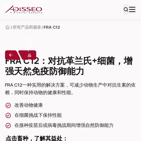
所有产品和服务
FRA C12
所
有
产
品
FRA C12：对抗革兰氏+细菌，增
和
服
强天然免疫防御能力
务
FRA C12
一种实用的解决方案，可减少动物生产中对抗生素的依
赖，同时保持动物的健康和性能。
改善动物健康
在细菌挑战下保持性能
在接种疫苗后或病毒挑战期间增强自然防御能力
点击畜种，了解其益处：