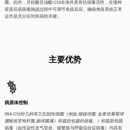
菌。此外，月桂酸甘油酯 C12
在体外
具有抗病毒活性，在接种
疫苗后或病毒挑战过程中可调节免疫反应。确保免疫系统正常
运作是充分应对疾病的关键。
主要优势
病原体控制
FRA C12对几种革兰氏阳性细菌（例如
猪链球菌
,
金黄色葡萄球
菌
梭状芽孢杆菌
肠球菌属）和脂肪包裹的病毒。
）和脂肪包膜
病毒（如传染性支气管炎、猪繁殖与呼吸
综合征病毒）均具有