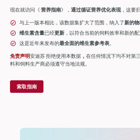
现在就访问《
营养指南
》，
通过循证营养优化表现
，这要
与上一版本相比，该数据集扩大了范围，纳入了
新的物
维生素含量
已经
更新
，以符合当前的饲料效率和新的配
这是近年来发布的
最全面的维生素参考表
。
免责声明
安迪苏 拒绝使用本数据
，
在任何情况下均不对第
料和饲料生产商必须遵守当地法规。
索取指南