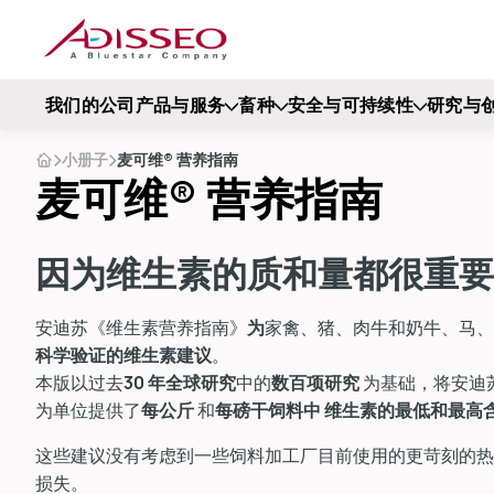
我们的公司
产品与服务
畜种
安全与可持续性
研究与
小册子
麦可维® 营养指南
麦可维® 营养指南
因为维生素的质和量都很重要
安迪苏《维生素营养指南》
为
家禽、猪、肉牛和奶牛、马、
科学验证的维生素建议
。
本版以过去
30 年全球研究
中的
数百项研究
为基础，将安迪
为单位提供了
每公斤
和
每磅干饲料中
维生素的最低和最高
这些建议没有考虑到一些饲料加工厂目前使用的更苛刻的热加
损失。