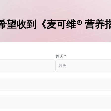
希望收到《麦可维® 营养
姓氏 *