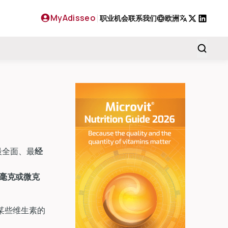
MyAdisseo
职业机会
联系我们
欧洲
X
LinkedIn
最全面、最
经
毫克或微克
某些维生素的