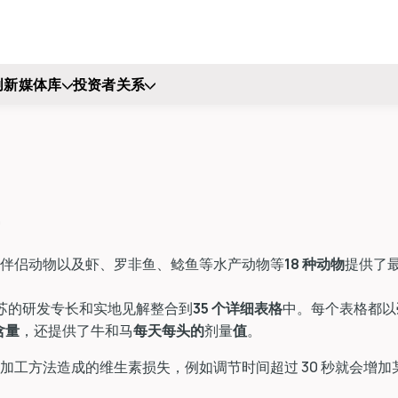
创新
媒体库
投资者关系
伴侣动物以及虾、罗非鱼、鲶鱼等水产动物等
18 种动物
提供了
苏的研发专长和实地见解整合到
35 个详细表格
中。每个表格都以
含量
，还提供了牛和马
每天每头的
剂量
值
。
工方法造成的维生素损失，例如调节时间超过 30 秒就会增加