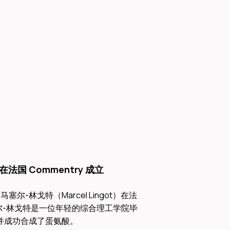
rée 在法国 Commentry 成立
e 公司由马塞尔-林戈特（Marcel Lingot）在法
马塞尔-林戈特是一位年轻的综合理工学院毕
并成功合成了蛋氨酸。