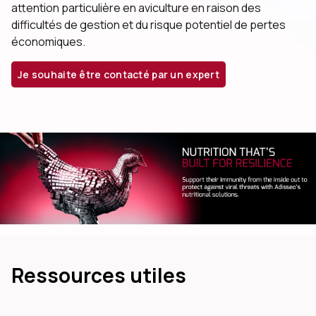
attention particulière en aviculture en raison des
difficultés de gestion et du risque potentiel de pertes
économiques.
Je souhaite être contacté par un expert
dIn
Ressources utiles