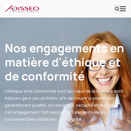
Nos engagements en
matière d'éthique et
de conformité
L'éthique et la conformité sont au cœur de la manière dont
Adisseo gère ses activités afin de nourrir la planète en
garantissant qualité, accessibilité, sécurité et durabilité.
Cet engagement fort repose sur l'une des valeurs
fondamentales d'Adisseo :
l'intégrité
.