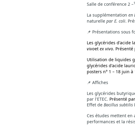
Salle de conférence 2 –
La supplémentation
en 
naturelle
par E. coli
. Pr
Présentations sous fo
📌
Les glycérides d'acide 
vivo
et
ex vivo.
Présenté p
Utilisation de liquides 
glycérides d'acide laur
posters n° 1 – 18 juin à
Affiches
📌
Les glycérides butyriqu
par l'ETEC.
Présenté pa
Effet de
Bacillus subtilis
Ces études mettent en a
performances et la rési