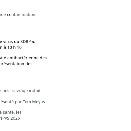
 une contamination
le virus du SDRP
in
n à 10 h 10
ivité antibactérienne des
présentation des
e post-sevrage induit
Présenté par Tom Meyns
a santé, les
l'IPVS 2026