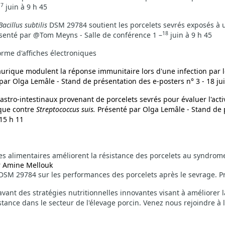
17
juin à 9 h 45
Bacillus subtilis
DSM 29784 soutient les porcelets sevrés exposés à
18
ésenté par @Tom Meyns - Salle de conférence 1 –
juin à 9 h 45
rme d'affiches électroniques
laurique modulent la réponse immunitaire lors d'une infection par 
ar Olga Lemâle - Stand de présentation des e-posters n° 3 - 18 jui
gastro-intestinaux provenant de porcelets sevrés pour évaluer l'act
ique contre
Streptococcus suis.
Présenté par Olga Lemâle - Stand de 
 15 h 11
es alimentaires améliorent la résistance des porcelets au syndrom
r Amine Mellouk
DSM 29784 sur les performances des porcelets après le sevrage. 
vant des stratégies nutritionnelles innovantes visant à améliorer l
stance dans le secteur de l'élevage porcin. Venez nous rejoindre à 