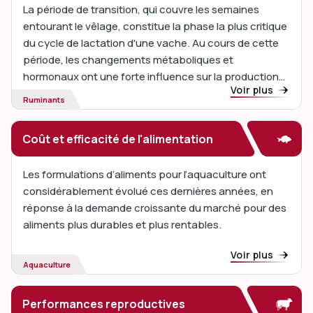
La période de transition, qui couvre les semaines
entourant le vêlage, constitue la phase la plus critique
du cycle de lactation d'une vache. Au cours de cette
période, les changements métaboliques et
hormonaux ont une forte influence sur la production
Voir plus
laitière et l'état de santé général. En gérant la période
Ruminants
de transition...
Coût et efficacité de l'alimentation
Les formulations d’aliments pour l’aquaculture ont
considérablement évolué ces dernières années, en
réponse à la demande croissante du marché pour des
aliments plus durables et plus rentables.
Voir plus
Aquaculture
Performances reproductives