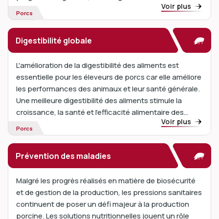
Voir plus
périodes les plus stressantes de la vie d'un porc....
Porcs
Digestibilité globale
L'amélioration de la digestibilité des aliments est
essentielle pour les éleveurs de porcs car elle améliore
les performances des animaux et leur santé générale.
Une meilleure digestibilité des aliments stimule la
croissance, la santé et l'efficacité alimentaire des
Voir plus
porcs. Les facteurs antinutritionnels réduisent
Porcs
l'absorption des nutriments...
Prévention des maladies
Malgré les progrès réalisés en matière de biosécurité
et de gestion de la production, les pressions sanitaires
continuent de poser un défi majeur à la production
porcine. Les solutions nutritionnelles jouent un rôle