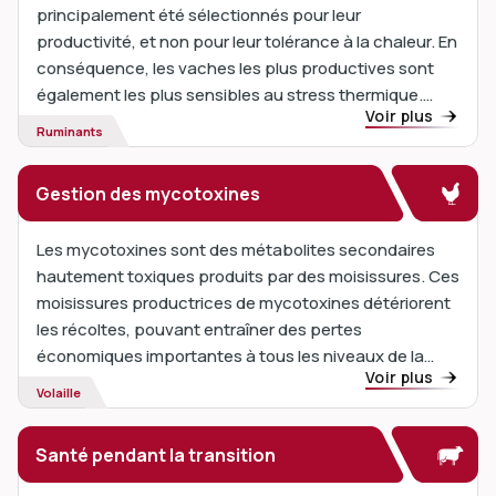
principalement été sélectionnés pour leur
productivité, et non pour leur tolérance à la chaleur. En
conséquence, les vaches les plus productives sont
également les plus sensibles au stress thermique.
Voir plus
Avec le réchauffement climatique et la multiplication
Ruminants
des vagues de chaleur, ce problème devient de plus
en plus critique.
Gestion des mycotoxines
Les mycotoxines sont des métabolites secondaires
hautement toxiques produits par des moisissures. Ces
moisissures productrices de mycotoxines détériorent
les récoltes, pouvant entraîner des pertes
économiques importantes à tous les niveaux de la
Voir plus
production alimentaire et de l'alimentation animale.
Volaille
Santé pendant la transition