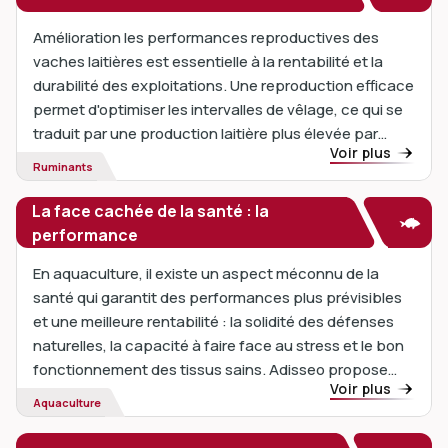
Amélioration les performances reproductives des
vaches laitières est essentielle à la rentabilité et la
durabilité des exploitations. Une reproduction efficace
permet d'optimiser les intervalles de vêlage, ce qui se
traduit par une production laitière plus élevée par
Voir plus
vache tout au long de sa vie. En optimisant la fertilité
Ruminants
et la santé reproductive, les éleveurs peuvent
améliorer la productivité et la pérennité de leur
La face cachée de la santé : la
troupeau.
performance
En aquaculture, il existe un aspect méconnu de la
santé qui garantit des performances plus prévisibles
et une meilleure rentabilité : la solidité des défenses
naturelles, la capacité à faire face au stress et le bon
fonctionnement des tissus sains. Adisseo propose
Voir plus
des...
Aquaculture