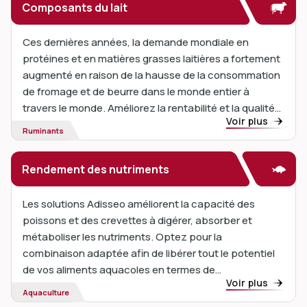
Composants du lait
Ces dernières années, la demande mondiale en
protéines et en matières grasses laitières a fortement
augmenté en raison de la hausse de la consommation
de fromage et de beurre dans le monde entier à
travers le monde. Améliorez la rentabilité et la qualité
Voir plus
des produits en augmentant la production laitière et
Ruminants
en améliorant la composition du lait.
Rendement des nutriments
Les solutions Adisseo améliorent la capacité des
poissons et des crevettes à digérer, absorber et
métaboliser les nutriments. Optez pour la
combinaison adaptée afin de libérer tout le potentiel
de vos aliments aquacoles en termes de
Voir plus
performances et de durabilité. Faites plus avec moins.
Aquaculture