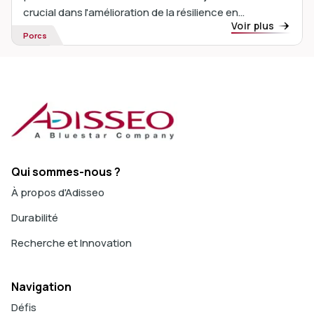
crucial dans l'amélioration de la résilience en
Voir plus
soutenant la fonction immunitaire et ...
Porcs
Qui sommes-nous ?
À propos d'Adisseo
Durabilité
Recherche et Innovation
Navigation
Défis