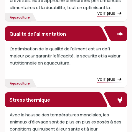
crevettes. Notre approche améliore les performances
alimentaires et la durabilité, tout en optimisant la
Voir plus
rentabilité de l'alimentation en aquaculture. En savoir
Aquaculture
plus...
Qualité de l'alimentation
L’optimisation de la qualité de l’aliment est un défi
majeur pour garantir l’efficacité, la sécurité et la valeur
nutritionnelle en aquaculture.
Voir plus
Aquaculture
Stress thermique
Avec la hausse des températures mondiales, les
animaux d’élevage sont de plus en plus exposés à des
conditions qui nuisent à leur santé et à leur