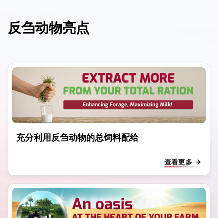
反刍动物亮点
dIn
充分利用反刍动物的总饲料配给
查看更多