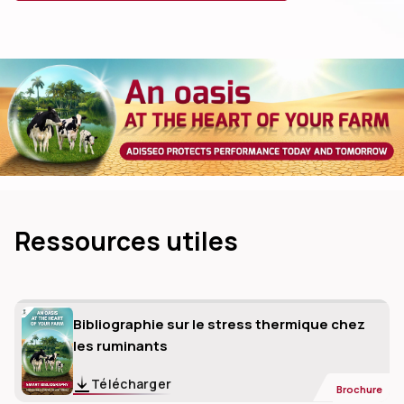
dIn
Ressources utiles
Bibliographie sur le stress thermique chez
les ruminants
Télécharger
Brochure