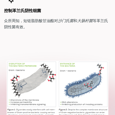
控制革兰氏阴性细菌
众所周知，短链脂肪酸甘油酯对
沙门氏菌
和
大肠杆菌
等革兰氏
阴性菌有效。