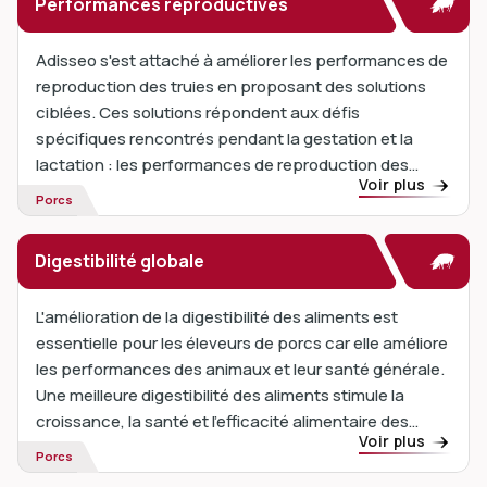
Performances reproductives
Adisseo s'est attaché à améliorer les performances de
reproduction des truies en proposant des solutions
ciblées. Ces solutions répondent aux défis
spécifiques rencontrés pendant la gestation et la
lactation : les performances de reproduction des
Voir plus
truies sont influencées par...
Porcs
Digestibilité globale
L'amélioration de la digestibilité des aliments est
essentielle pour les éleveurs de porcs car elle améliore
les performances des animaux et leur santé générale.
Une meilleure digestibilité des aliments stimule la
croissance, la santé et l'efficacité alimentaire des
Voir plus
porcs. Les facteurs antinutritionnels réduisent
Porcs
l'absorption des nutriments...