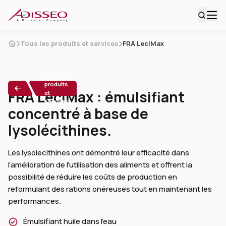
Tous les produits et services
FRA LeciMax
Tous les
produits
FRA LeciMax : émulsifiant
et
services
concentré à base de
lysolécithines.
Les lysolecithines ont démontré leur efficacité dans 
l’amélioration de l’utilisation des aliments et offrent la 
possibilité de réduire les coûts de production en 
reformulant des rations onéreuses tout en maintenant les 
performances. 
Émulsifiant huile dans l'eau