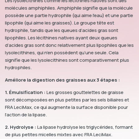
Les lysolecithines comme les lécithines natives sont des
molécules amphiphiles. Amphiphile signifie que la molécule
possède une partie hydrophile (qui aime l’eau) et une partie
lipophile (qui aime les graisses). Le groupe tête est
hydrophile, tandis que les queues d’acides gras sont
lipophiles. Les lécithines natives ayant deux queues
d’acides gras sont donc relativement plus lipophiles que les
lysolecithines, qui n’en possèdent qu’une seule. Cela
signifie que les lysolecithines sont comparativement plus
hydrophiles.
Améliore la digestion des graisses aux 3 étapes :
1. Émulsification :
Les grosses gouttelettes de graisse
sont décomposées en plus petites par les sels biliaires et
FRA LeciMax, ce qui augmente la surface disponible pour
l’action de la lipase.
2. Hydrolyse :
La lipase hydrolyse les triglycérides, formant
de plus petites micelles mixtes avec FRA LeciMax.