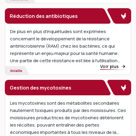
des vagues de chaleur, ce problème devient de plus
en plus critique.
Réduction des antibiotiques
De plus en plus d'inquiétudes sont exprimées
concernant le développement de la résistance
antimicrobienne (RAM) chez les bactéries, ce qui
représente un enjeu majeur pour la santé humaine.
Une partie de cette résistance est liée à l'utilisation
Voir plus
des antibiotiques chez les animaux d'élevage.
Volaille
Gestion des mycotoxines
Les mycotoxines sont des métabolites secondaires
hautement toxiques produits par des moisissures. Ces
moisissures productrices de mycotoxines détériorent
les récoltes, pouvant entraîner des pertes
économiques importantes à tous les niveaux de la