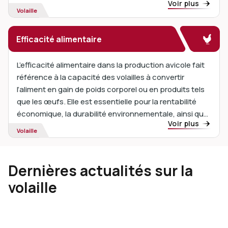
Voir plus
production alimentaire et de l'alimentation animale.
Volaille
Efficacité alimentaire
L’efficacité alimentaire dans la production avicole fait
référence à la capacité des volailles à convertir
l’aliment en gain de poids corporel ou en produits tels
que les œufs. Elle est essentielle pour la rentabilité
économique, la durabilité environnementale, ainsi que
Voir plus
pour la santé et le bien-être animal.
Volaille
Dernières actualités sur la
volaille