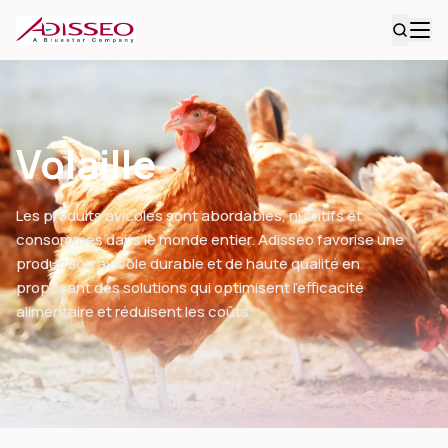
Volaille
Les produits avicoles sont abordables, nutritifs et
consommés dans le monde entier. Adisseo favorise une
production avicole durable et de haute qualité en
proposant des solutions qui optimisent l’efficacité
alimentaire et réduisent les coûts.