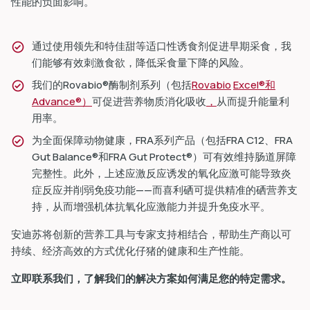
性能的负面影响。
通过使用
领先
和
特佳甜
等适口性诱食剂促进早期采食，
我
们能够有效刺激食欲，降低采食量下降的风险。
我们的Rovabio®酶制剂系列（包括
Rovabio
Excel®和
Advance®）
可促进营养物质消化吸收
，
从而提升能量利
用率。
为全面保障动物健康，FRA系列产品（包括FRA C12、FRA
Gut Balance®和FRA Gut Protect®）可有效维持肠道屏障
完整性。此外，上述应激反应诱发的氧化应激可能导致炎
症反应并削弱免疫功能——而喜利硒可提供精准的硒营养支
持，从而增强机体抗氧化应激能力并提升免疫水平。
安迪苏将创新的营养工具与专家支持相结合，帮助生产商以可
持续、经济高效的方式优化仔猪的健康和生产性能。
立即联系我们，了解我们的解决方案如何满足您的特定需求。