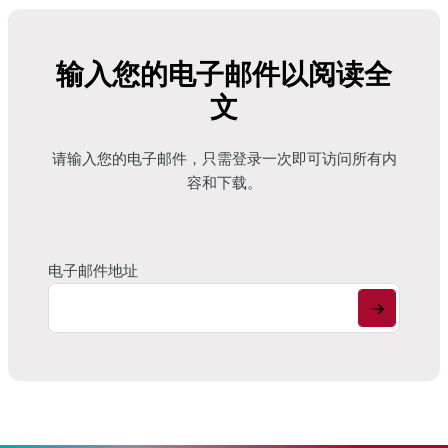
为应对上述挑战，行业需要一种全面的解决方案，以优化饲料消
化、加快仔猪生长、改善仔猪健康和降低饲料成本。在这种情况
下，基于水解卵磷脂（又称溶血卵磷脂）的饲料添加剂正在迅速
输入您的电子邮件以阅读全
普及。
文
卵磷脂与溶血卵磷脂
请输入您的电子邮件，只需登录一次即可访问所有内
卵磷脂天然存在于植物中，通常用于动物饲料，是一种廉价的能
容和下载。
量来源。除了能量，卵磷脂还能为动物提供磷和胆碱。此外，卵
磷脂分子具有两亲性，即同时具有亲水性和疏水性。
由于卵磷脂的亲水-亲脂平衡较低，因此可促进油包水型乳化。相
电子邮件地址
比之下，水解卵磷脂（溶血卵磷脂）只含有一种脂肪酸而不是两
种，亲水性更强，可促进水包油乳化。溶脂卵磷脂能将脂肪乳化
成更小的脂肪滴，从而增加表面积，使胰脂肪酶更容易对脂肪进
行酶水解。此外，溶脂卵磷脂还含有大量溶血磷脂酰胆碱（LPC）
和溶血磷脂酰乙醇胺（LPE）。溶血磷脂酰胆碱和溶血磷脂酰乙醇
胺都能与上皮细胞膜的磷脂双分子层相互作用，增加其流动性和
渗透性，促进营养吸收。