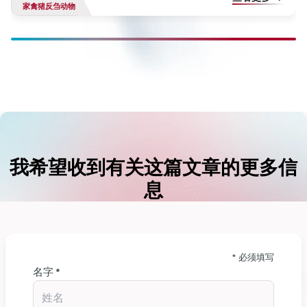
家禽
猪
反刍动物
断奶 35 天后体重的显著增加具有重大的经济意义，因为体重越重
的仔猪越是肥育猪。在普通饲料中添加 500力思美 ，35 天后的最
终体重会增加 1.19 公斤。根据经验，育肥初期体重每增加一公
斤，育肥期就会缩短一周，从而降低饲养成本。
此外，由于饲料投入量大幅降低，每公斤仔猪增重的饲料成本也
随之降低，而死亡率的降低则使更多的仔猪被出售用于育肥。因
此，经济计算显示投资回报率（ROI）为 63。这些结果表明，使
我希望收到有关这篇文章的更多信
用溶脂卵磷脂能更好地利用饲料。这是因为脂肪乳化作用得到了
改善，随后酶水解和脂肪及其他营养物质的吸收也得到了改善。
息
行业专家越来越认识到溶脂卵磷脂在仔猪日粮中的附加值。比利
时饲料顾问和动物营养学家 André Meeusen 评论说："在饲料中
添加溶菌卵磷脂总是能促进仔猪的生长，改善仔猪的健康状况。
仔猪消化固体饲料和饲料脂肪的能力相对较低，尤其是在断奶
* 必须填写
名字 *
期。这可能是因为缺乏乳化物质。断奶仔猪不能产生足够的胆汁
酸和磷脂来适当乳化饲料中的脂肪。因此，仔猪消化酶难以水解
消化道水环境中的蛋白质和脂肪，导致脂肪和蛋白质利用率降