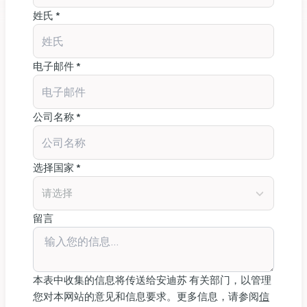
姓氏 *
低。溶氧卵磷脂有助于动物的消化系统。营养物质（尤其是脂肪
和蛋白质）的利用效率更高，仔猪生长得更好。此外，由于病原
微生物菌群可利用的营养物质减少，腹泻问题也会减少。不仅在
干饲料中添加溶脂卵磷脂，在液体饲料中添加溶脂卵磷脂也能带
电子邮件 *
来这些好处"。
这篇文章表明，添加了溶解性卵磷脂后，饲料的利用率更高，同
公司名称 *
时也证实了文献中的结果，即更好的脂肪吸收可提高断奶仔猪对
蛋白质的利用率。总之，在仔猪日粮中添加溶脂卵磷脂可提高饲
料转化率、生长速度和仔猪销售重量，尤其是具有巨大的经济潜
选择国家 *
力。
请选择
留言
本表中收集的信息将传送给安迪苏 有关部门，以管理
您对本网站的意见和信息要求。更多信息，请参阅
信