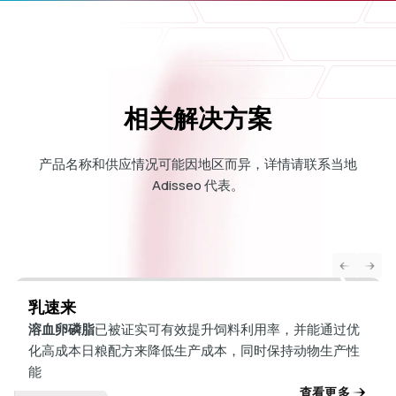
实地试验证明
最近，在德国一家拥有研究设施的实用农场进行的一项试验中，
测试了力思美 对断奶后 35 天内断奶仔猪生产性能的影响。该产品
以水解卵磷脂为基础，每吨饲料使用 500 克。这些仔猪（实验
组）的生产性能与对照组的仔猪进行了比较，对照组的仔猪在饲
相关解决方案
料中添加了相同的配方，但没有添加溶卵磷脂。
产品名称和供应情况可能因地区而异，详情请联系当地
在整个试验期间，添加 500力思美 的益处显而易见。如表 1 所
Adisseo 代表。
示，断奶后通常观察到的胆汁酸和消化酶（尤其是脂肪酶）产量
下降的负面影响得到了显著缓解，这反映在生长和饲料转化率的
提高上。
乳速来
溶血卵磷脂
已被证实可有效提升饲料利用率，并能通过优
化高成本日粮配方来降低生产成本，同时保持动物生产性
能
查看更多