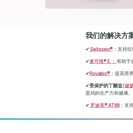
我们的解决方
✔
Selisseo®
：支持抗
✔
麦可维® E ：
有助于
✔
Rovabio®
：提高营
✔
受保护的丁酸盐
(
健
蛋鸡的生产力和健康。
✔
罗迪美® AT88
：支